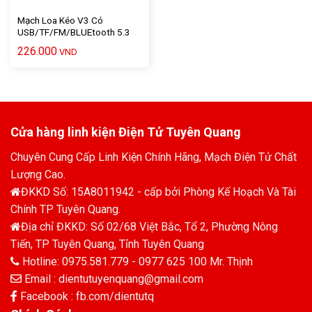
Mạch Loa Kéo V3 Có
USB/TF/FM/BLUEtooth 5.3
NEW MIC-10 – 1 Cái
226.000
VND
Cửa hàng linh kiện Điện Tử Tuyên Quang
Chuyên Cung Cấp Linh Kiện Chính Hãng, Mạch Điện Tử Chất
Lượng Cao.
ĐKKD Số: 15A8011942 - cấp bởi Phòng Kế Hoạch Và Tài
Chính TP Tuyên Quang.
Địa chỉ ĐKKD: Số 02/68 Việt Bắc, Tổ 2, Phường Nông
Tiến, TP Tuyên Quang, Tỉnh Tuyên Quang
Hotline: 0975.581.779 - 0977 625 100 Mr. Thịnh
Email : dientutuyenquang@gmail.com
Facebook : fb.com/dientutq