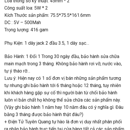
Loa thông số kỹ thuật: 45mm * 2
Công suất loa: 5W * 2
Kích Thước sản phẩm: 75.5*75.5*161.6mm
DC : 5V – 500Mah
Trọng lượng: 416 gam
Phụ Kiện: 1 dây jack 2 đầu 3.5, 1 dây sạc…
Bảo Hành: 1 Đổi 1 Trong 30 ngày đầu, bảo hành sửa chữa
main mạch trong 3 tháng. Không bảo hành rơi vỡ, nước vào,
tự ý tháo rỡ…
Lưu ý: Hiện nay có 1 số đơn vị bán những sản phẩm tương
tự nhưng ghi bảo hành tới 6 tháng hoặc 12 tháng, tuy nhiên
khi khách hàng gặp sự cố thì người bán từ chối bảo hành
luôn vì bản chất họ không thể sửa chữa các sản phẩm này.
(Vậy ghi bảo hành 1 năm hay 10 năm đâu có ý nghĩa gì. Đâu
bằng 3 tháng được bảo hành thật đâu?)
+ Điện Tử Tuyên Quang tự hào là đơn vị duy nhất phân phối
ra nhận bảo hành trực tiếp tại cửa hàng tất cả các sản phẩm