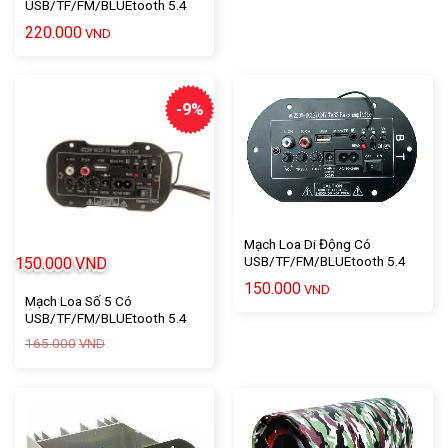
USB/TF/FM/BLUEtooth 5.4
Chuyên Dùng V2 – 1 Cái
220.000
VND
-9%
Mạch Loa Di Động Có
USB/TF/FM/BLUEtooth 5.4
150.000
VND
Chuyên Dùng CROWN 10 – 1
150.000
VND
Cái
Mạch Loa Số 5 Có
USB/TF/FM/BLUEtooth 5.4
Tiếng Việt – 1 Cái
Giá
Giá
165.000
VND
gốc
hiện
là:
tại
165.000VND.
là:
150.000VND.