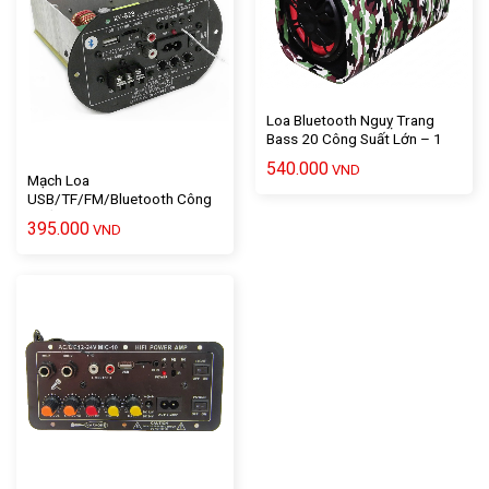
Loa Bluetooth Nguỵ Trang
Bass 20 Công Suất Lớn – 1
Bộ
540.000
VND
Mạch Loa
USB/TF/FM/Bluetooth Công
Suất Lớn Cho Kéo Loa Bass
395.000
VND
30 Dùng Điện 12VDC/220Vac
– 1 Cái