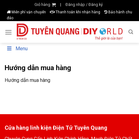
Skip
Giỏ hàng
Đăng nhập / Đăng ký
|
to
Miễn phí vận chuyển
Thanh toán khi nhận hàng
Bảo hành chu
đáo
content
Menu
Hướng dẫn mua hàng
Hướng dẫn mua hàng
Cửa hàng linh kiện Điện Tử Tuyên Quang
Chuyên Cung Cấp Linh Kiện Chính Hãng, Mạch Điện Tử Chất