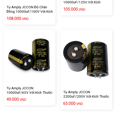
10000uF/125V Với Kích
Thước 7 X 3,5 Chất Lượng
Tụ Amply JCCON Đỏ Chân
105.000
VND
Cao – 1 Cái
Đồng 10000uF/100V Với Kích
Thước 7 X 3,5 – 1 Cái
108.000
VND
Tụ Amply JCCON
Tụ Amply JCCON
10000uF/63V Với Kích Thước
2200uF/200V Với Kích Thước
5 X 3 Chất Lượng Cao – 1 Cái
49.000
VND
5 X 3.5 Chất Lượng Cao – 1
65.000
VND
Cái