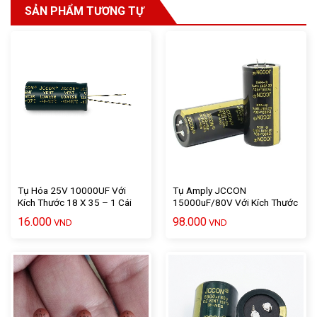
SẢN PHẨM TƯƠNG TỰ
Tụ Hóa 25V 10000UF Với
Tụ Amply JCCON
Kích Thước 18 X 35 – 1 Cái
15000uF/80V Với Kích Thước
7 X 3,5 Chất Lượng Cao – 1
16.000
98.000
VND
VND
Cái