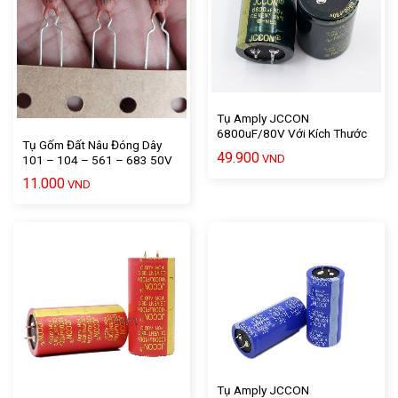
Tụ Amply JCCON
6800uF/80V Với Kích Thước
Tụ Gốm Đất Nâu Đóng Dây
5 X 3 Chất Lượng Cao – 1 Cái
49.900
VND
101 – 104 – 561 – 683 50V
Loại Xịn (20 Cái)
11.000
VND
Tụ Amply JCCON