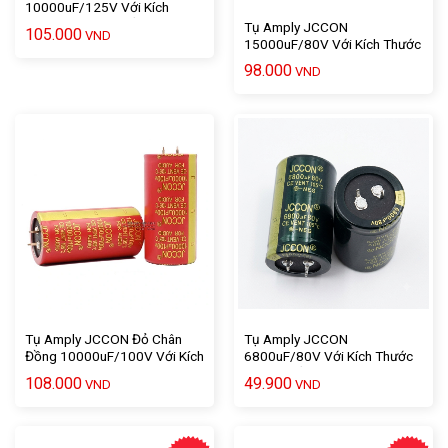
10000uF/125V Với Kích
Thước 7 X 3,5 Chất Lượng
Tụ Amply JCCON
105.000
VND
Cao – 1 Cái
15000uF/80V Với Kích Thước
7 X 3,5 Chất Lượng Cao – 1
98.000
VND
Cái
Tụ Amply JCCON Đỏ Chân
Tụ Amply JCCON
Đồng 10000uF/100V Với Kích
6800uF/80V Với Kích Thước
Thước 7 X 3,5 – 1 Cái
5 X 3 Chất Lượng Cao – 1 Cái
108.000
49.900
VND
VND