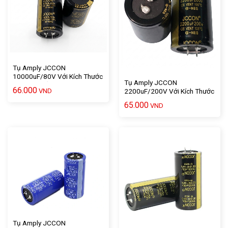
Tụ Amply JCCON
10000uF/80V Với Kích Thước
Tụ Amply JCCON
6 X 3.5 Chất Lượng Cao – 1
66.000
VND
2200uF/200V Với Kích Thước
Cái
5 X 3.5 Chất Lượng Cao – 1
65.000
VND
Cái
Tụ Amply JCCON