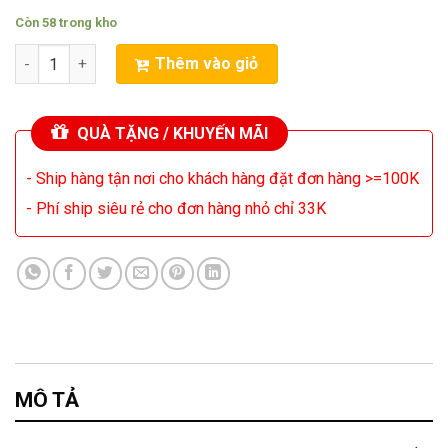
Còn 58 trong kho
Tụ Amply JCCON 10000uF/63V Với Kích Thước 5 X 3 Chất Lượng 
Thêm vào giỏ
QUÀ TẶNG / KHUYẾN MÃI
- Ship hàng tận nơi cho khách hàng đặt đơn hàng >=100K
- Phí ship siêu rẻ cho đơn hàng nhỏ chỉ 33K
MÔ TẢ