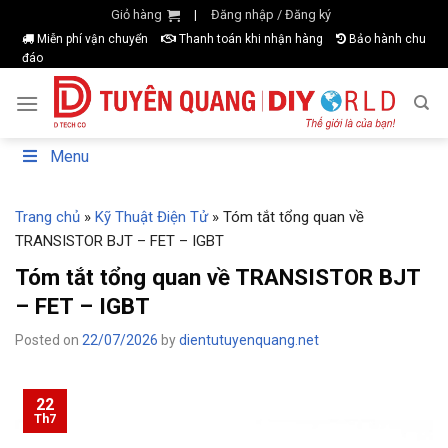
Skip
Giỏ hàng
Đăng nhập / Đăng ký
|
to
Miễn phí vận chuyển
Thanh toán khi nhận hàng
Bảo hành chu
đáo
content
Menu
Trang chủ
»
Kỹ Thuật Điện Tử
»
Tóm tắt tổng quan về
TRANSISTOR BJT – FET – IGBT
Tóm tắt tổng quan về TRANSISTOR BJT
– FET – IGBT
Posted on
22/07/2026
by
dientutuyenquang.net
22
Th7