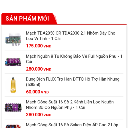
SẢN PHẨM MỚI
Mạch TDA2050 OR TDA2030 2.1 Nhôm Dày Cho
Loa Vi Tính - 1 Cái
175.000
VND
Mạch Nguồn 8 Tụ Không Bảo Vệ Full Nguồn Phụ - 1
Cái
280.000
VND
Dung Dịch FLUX Trợ Hàn ĐTTQ Hỗ Trợ Hàn Nhúng
(500ml)
60.000
VND
Mạch Công Suất 16 Sò 2 Kênh Liền Lọc Nguồn
Nhôm 3U Có Nguồn Phụ - 1 Cái
380.000
VND
Mạch Công Suất 16 Sò Saken Điện ÁP Cao 2 Lớp