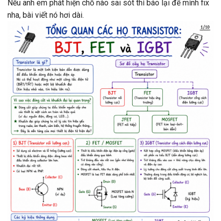
Nếu anh em phát hiện chỗ nào sai sót thì báo lại để mình fix
nha, bài viết nó hơi dài.