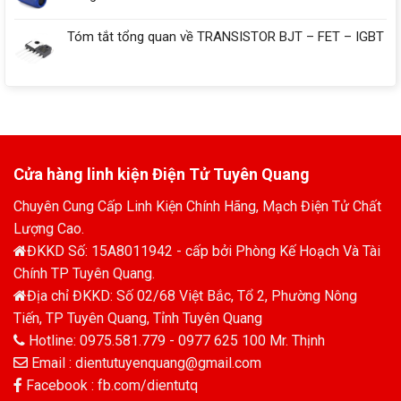
Tóm tắt tổng quan về TRANSISTOR BJT – FET – IGBT
Cửa hàng linh kiện Điện Tử Tuyên Quang
Chuyên Cung Cấp Linh Kiện Chính Hãng, Mạch Điện Tử Chất
Lượng Cao.
ĐKKD Số: 15A8011942 - cấp bởi Phòng Kế Hoạch Và Tài
Chính TP Tuyên Quang.
Địa chỉ ĐKKD: Số 02/68 Việt Bắc, Tổ 2, Phường Nông
Tiến, TP Tuyên Quang, Tỉnh Tuyên Quang
Hotline: 0975.581.779 - 0977 625 100 Mr. Thịnh
Email : dientutuyenquang@gmail.com
Facebook : fb.com/dientutq