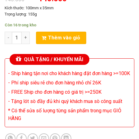
gốc
hiện
là:
tại
Kích thước: 100mm x 35mm
145.000VND.
là:
Trọng lượng: 155g
140.000VND.
Còn 16 trong kho
Siêu Tụ Amply JCCON 22000uF/80V Với Kích Thước 10 X 3.5 Chấ
Thêm vào giỏ
QUÀ TẶNG / KHUYẾN MÃI
- Ship hàng tận nơi cho khách hàng đặt đơn hàng >=100K
- Phí ship siêu rẻ cho đơn hàng nhỏ chỉ 26K
- FREE Ship cho đơn hàng có giá trị >=250K
- Tặng lót sò đầy đủ khi quý khách mua sò công suất
* Có thể sửa số lượng từng sản phẩm trong mục GIỎ
HÀNG