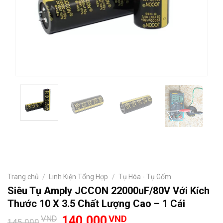
Trang chủ
/
Linh Kiện Tổng Hợp
/
Tụ Hóa - Tụ Gốm
Siêu Tụ Amply JCCON 22000uF/80V Với Kích
Thước 10 X 3.5 Chất Lượng Cao – 1 Cái
Giá
Giá
VND
140.000
VND
145.000