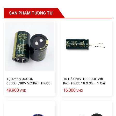
SẢN PHẨM TƯƠNG TỰ
Tụ Amply JCCON
Tụ Hóa 25V 10000UF Với
6800uF/80V Với Kích Thước
Kích Thước 18 X 35 – 1 Cái
5 X 3 Chất Lượng Cao – 1 Cái
49.900
16.000
VND
VND