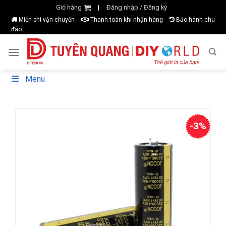
Skip
Giỏ hàng
Đăng nhập / Đăng ký
|
to
Miễn phí vận chuyển
Thanh toán khi nhận hàng
Bảo hành chu
đáo
content
Menu
-3%