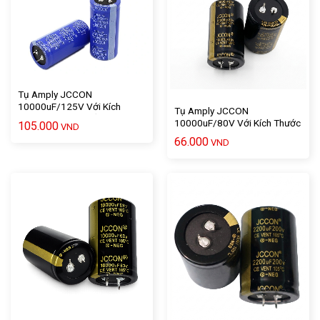
Tụ Amply JCCON
10000uF/125V Với Kích
Tụ Amply JCCON
Thước 7 X 3,5 Chất Lượng
10000uF/80V Với Kích Thước
105.000
VND
Cao – 1 Cái
6 X 3.5 Chất Lượng Cao – 1
66.000
VND
Cái