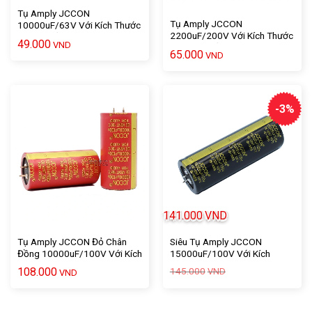
Tụ Amply JCCON
Tụ Amply JCCON
10000uF/63V Với Kích Thước
2200uF/200V Với Kích Thước
5 X 3 Chất Lượng Cao – 1 Cái
49.000
VND
5 X 3.5 Chất Lượng Cao – 1
65.000
VND
Cái
-3%
141.000
VND
Tụ Amply JCCON Đỏ Chân
Siêu Tụ Amply JCCON
Đồng 10000uF/100V Với Kích
15000uF/100V Với Kích
Thước 7 X 3,5 – 1 Cái
Thước 10 X 3.5 Chất Lượng
Giá
Giá
108.000
145.000
VND
VND
Cao – 1 Cái
gốc
hiện
là:
tại
145.000VND.
là:
141.000VND.