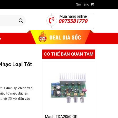
Giỏ hàng
Mua hàng online
0975581779
o
CÓ THỂ BẠN QUAN TÂM
Nhạc Loại Tốt
chia điện áp chính xác
iệu từ mức đất lên
o vệ đối với đầu vào
Mạch TDA2050 OR