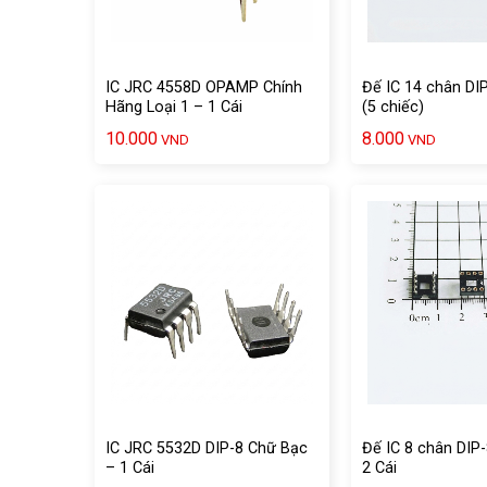
IC JRC 4558D OPAMP Chính
Đế IC 14 chân DIP
Hãng Loại 1 – 1 Cái
(5 chiếc)
10.000
8.000
VND
VND
IC JRC 5532D DIP-8 Chữ Bạc
Đế IC 8 chân DIP-
– 1 Cái
2 Cái