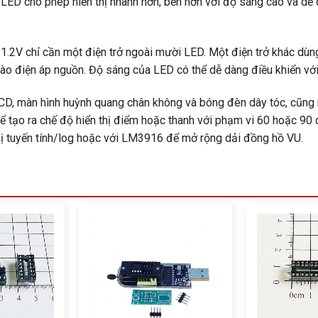
 LED cho phép hiển thị nhanh hơn, bền hơn với độ sáng cao và dễ
.2V chỉ cần một điện trở ngoài mười LED. Một điện trở khác dùng 
ào điện áp nguồn. Độ sáng của LED có thể dễ dàng điều khiển với 
 LCD, màn hình huỳnh quang chân không và bóng đèn dây tóc, cũng
 để tạo ra chế độ hiển thị điểm hoặc thanh với phạm vi 60 hoặc 9
hị tuyến tính/log hoặc với LM3916 để mở rộng dải đồng hồ VU.