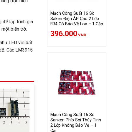
 dàng đọc hiểu
Mạch Công Suất 16 Sò
Saken Điện ÁP Cao 2 Lớp
để lập trình giá
FR4 Có Bảo Vệ Loa – 1 Cặp
một biến trở.
396.000
VND
 như LED với bất
0 dB. Các LM3915
Mạch Công Suất 16 Sò
Sanken Phíp Sợi Thủy Tinh
2 Lớp Không Bảo Vệ – 1
Cái