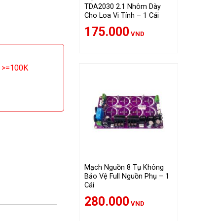
 - 1 Cái số lượng
TDA2030 2.1 Nhôm Dày
Cho Loa Vi Tính – 1 Cái
175.000
VND
g >=100K
Mạch Nguồn 8 Tụ Không
Bảo Vệ Full Nguồn Phụ – 1
Cái
280.000
VND