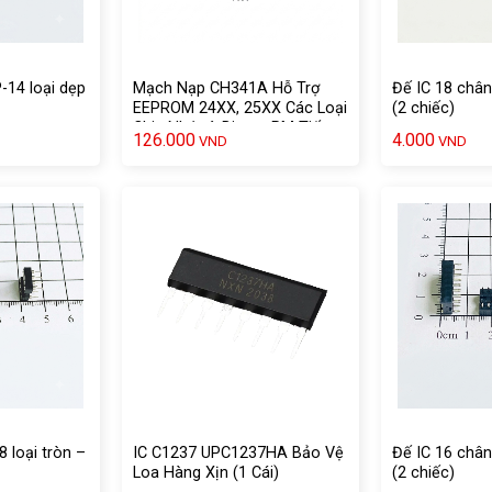
-14 loại dẹp
Mạch Nạp CH341A Hỗ Trợ
Đế IC 18 chân
EEPROM 24XX, 25XX Các Loại
(2 chiếc)
Chip Nhớ và Bios – PM Tiếng
126.000
4.000
VND
VND
Việt
8 loại tròn –
IC C1237 UPC1237HA Bảo Vệ
Đế IC 16 chân
Loa Hàng Xịn (1 Cái)
(2 chiếc)