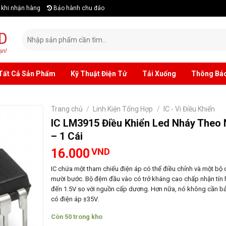
khi nhận hàng
Bảo hành chu đáo
Tìm
kiếm:
Tất Cả Sản Phẩm
Kỹ Thuật Điện Tử
Tải Xuống
Thông Bá
Trang chủ
/
Linh Kiện Tổng Hợp
/
IC - Vi Điều Khiển
IC LM3915 Điều Khiển Led Nháy Theo 
– 1 Cái
16.000
VND
IC chứa một tham chiếu điện áp có thể điều chỉnh và một bộ 
mười bước. Bộ đệm đầu vào có trở kháng cao chấp nhận tín h
đến 1.5V so với nguồn cấp dương. Hơn nữa, nó không cần bả
có điện áp ±35V.
Còn 50 trong kho