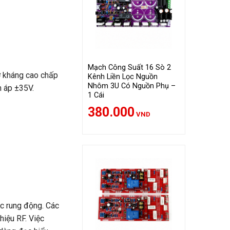
Mạch Công Suất 16 Sò 2
ở kháng cao chấp
Kênh Liền Lọc Nguồn
Nhôm 3U Có Nguồn Phụ –
n áp ±35V.
1 Cái
380.000
VND
c rung động. Các
hiệu RF. Việc