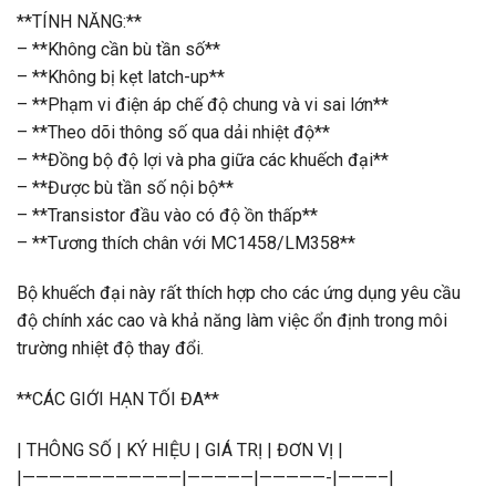
**TÍNH NĂNG:**
– **Không cần bù tần số**
– **Không bị kẹt latch-up**
– **Phạm vi điện áp chế độ chung và vi sai lớn**
– **Theo dõi thông số qua dải nhiệt độ**
– **Đồng bộ độ lợi và pha giữa các khuếch đại**
– **Được bù tần số nội bộ**
– **Transistor đầu vào có độ ồn thấp**
– **Tương thích chân với MC1458/LM358**
Bộ khuếch đại này rất thích hợp cho các ứng dụng yêu cầu
độ chính xác cao và khả năng làm việc ổn định trong môi
trường nhiệt độ thay đổi.
**CÁC GIỚI HẠN TỐI ĐA**
| THÔNG SỐ | KÝ HIỆU | GIÁ TRỊ | ĐƠN VỊ |
|————————————|—————|—————-|———–|