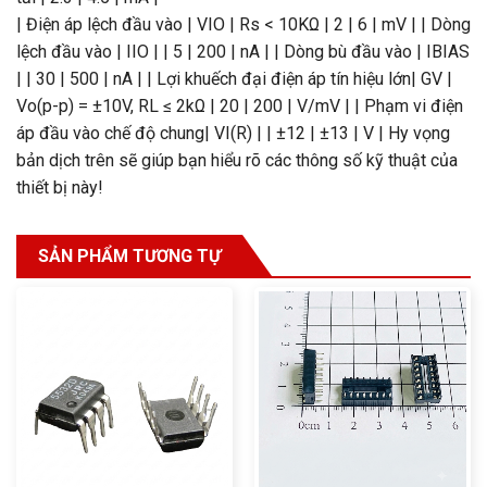
| Điện áp lệch đầu vào | VIO | Rs < 10KΩ | 2 | 6 | mV | | Dòng
lệch đầu vào | IIO | | 5 | 200 | nA | | Dòng bù đầu vào | IBIAS
| | 30 | 500 | nA | | Lợi khuếch đại điện áp tín hiệu lớn| GV |
Vo(p-p) = ±10V, RL ≤ 2kΩ | 20 | 200 | V/mV | | Phạm vi điện
áp đầu vào chế độ chung| VI(R) | | ±12 | ±13 | V | Hy vọng
bản dịch trên sẽ giúp bạn hiểu rõ các thông số kỹ thuật của
thiết bị này!
SẢN PHẨM TƯƠNG TỰ