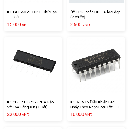
IC JRC 5532D DIP-8 Chữ Bạc
Đế IC 16 chân DIP-16 loại dẹp
– 1 Cái
(2 chiếc)
15.000
3.600
VND
VND
IC C1237 UPC1237HA Bảo
IC LM3915 Điều Khiển Led
Vệ Loa Hàng Xịn (1 Cái)
Nháy Theo Nhạc Loại Tốt – 1
Cái
22.000
16.000
VND
VND