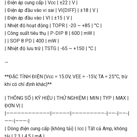
| Điện áp cung cấp | Vcc | ±22 | V |
| Điện áp đầu vào vi sai | VI(DIFF) | ±18 | V |
| Điện áp đầu vào | VI | ±15 | V |
| Nhiệt độ hoạt động | TOPR | -20 ~ +85 | °C |
| Công suất tiêu thụ | P-DIP 8 | 600 | mW |
| | SOP 8 PD | 400 | mW |
| Nhiệt độ lưu trữ | TSTG | -65 ~ +150 | °C |
—
**ĐẶC TÍNH ĐIỆN (Vcc = 15.0V, VEE = -15V, TA = 25°C, trừ
khi có chỉ định khác)**
| THÔNG SỐ | KÝ HIỆU | THỬ NGHIỆM | MIN | TYP | MAX |
ĐƠN VỊ |
|————————————|—————|—————————-|——-|——-|
——-|———-|
| Dòng điện cung cấp (không tải) | Icc | Tất cả Amp, không
tải | 2.3 | 4.5 | mA |