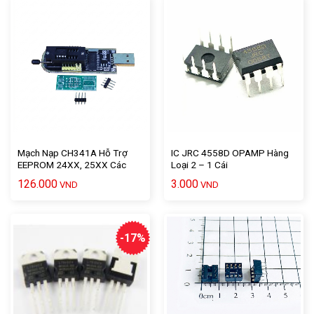
Mạch Nạp CH341A Hỗ Trợ
IC JRC 4558D OPAMP Hàng
EEPROM 24XX, 25XX Các
Loại 2 – 1 Cái
Loại Chip Nhớ và Bios – PM
126.000
3.000
VND
VND
Tiếng Việt
-17%