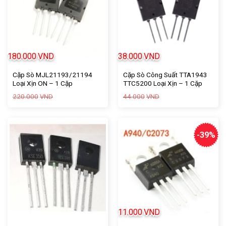
180.000
VND
38.000
VND
Cặp Sò MJL21193/21194
Cặp Sò Công Suất TTA1943
Loại Xịn ON – 1 Cặp
TTC5200 Loại Xịn – 1 Cặp
Giá
Giá
Giá
Giá
220.000
44.000
VND
VND
gốc
hiện
gốc
hiện
là:
tại
là:
tại
220.000VND.
là:
44.000VND.
là:
180.000VND.
38.000VND.
-39%
11.000
VND