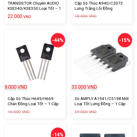
TRANSISTOR Chuyên AUDIO
Cặp Sò Thúc A940/C2073
KSE340/KSE350 Loại Tốt – 1
Lưng Trắng Lõi Đồng
Cặp
1.5A/150V/25W – 1 Cặp
Giá
Giá
22.000
18.000
VND
VND
gốc
hiện
là:
tại
18.000VND.
là:
11.000VND.
-44%
-15%
9.000
VND
33.000
VND
Cặp Sò Thúc H649/H669
Sò AMPLY A1941/C5198 Mới
Chân Đồng Loại Tốt – 1 Cặp
Loại Tốt Lưng Đồng – 1 Cặp
Giá
Giá
Giá
Giá
16.000
39.000
VND
VND
gốc
hiện
gốc
hiện
là:
tại
là:
tại
16.000VND.
là:
39.000VND.
là:
9.000VND.
33.000VND.
-14%