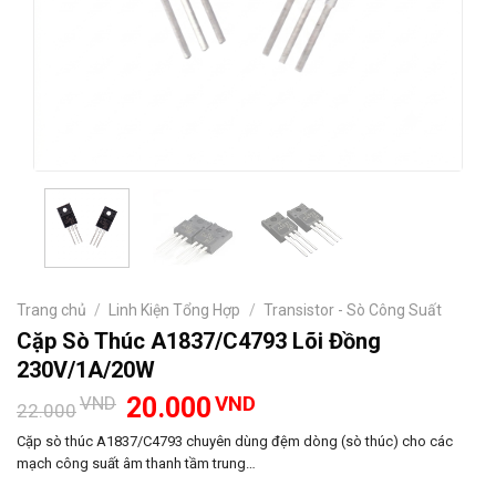
Trang chủ
/
Linh Kiện Tổng Hợp
/
Transistor - Sò Công Suất
Cặp Sò Thúc A1837/C4793 Lõi Đồng
230V/1A/20W
Giá
Giá
VND
20.000
VND
22.000
gốc
hiện
là:
tại
Cặp sò thúc A1837/C4793 chuyên dùng đệm dòng (sò thúc) cho các
22.000VND.
là:
mạch công suất âm thanh tầm trung…
20.000VND.