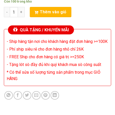
Còn 100 trong kho
Cặp Sò Thúc A1837/C4793 Lõi Đồng 230V/1A/20W số lượng
Thêm vào giỏ
QUÀ TẶNG / KHUYẾN MÃI
- Ship hàng tận nơi cho khách hàng đặt đơn hàng >=100K
- Phí ship siêu rẻ cho đơn hàng nhỏ chỉ 26K
- FREE Ship cho đơn hàng có giá trị >=250K
- Tặng lót sò đầy đủ khi quý khách mua sò công suất
* Có thể sửa số lượng từng sản phẩm trong mục GIỎ
HÀNG